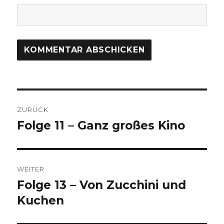
Beitragsnavigation
ZURÜCK
Folge 11 – Ganz großes Kino
Vorheriger
Beitrag:
WEITER
Folge 13 – Von Zucchini und
Nächster
Beitrag:
Kuchen