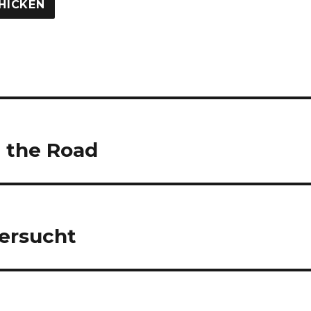
tion
n the Road
fersucht