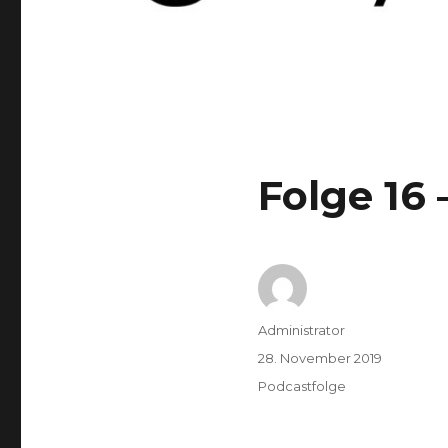
Folge 16
Autor
Administrator
Veröffentlicht
28. November 2019
am
Kategorien
Podcastfolge