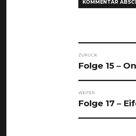
Beitragsnaviga
ZURÜCK
Folge 15 – O
Vorheriger
Beitrag:
WEITER
Folge 17 – Ei
Nächster
Beitrag: