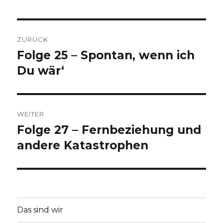
Beitragsnavigation
ZURÜCK
Folge 25 – Spontan, wenn ich
Vorheriger
Beitrag:
Du wär‘
WEITER
Folge 27 – Fernbeziehung und
Nächster
Beitrag:
andere Katastrophen
Das sind wir