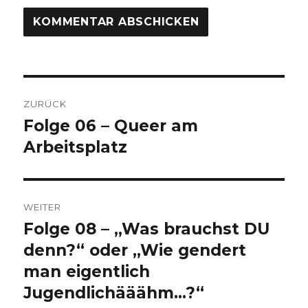
Beitragsnavigation
ZURÜCK
Folge 06 – Queer am
Vorheriger
Beitrag:
Arbeitsplatz
WEITER
Folge 08 – „Was brauchst DU
Nächster
Beitrag:
denn?“ oder „Wie gendert
man eigentlich
Jugendlichääähm…?“