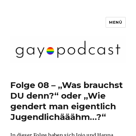
MENÜ
Gaypunkt Podcast
Folge 08 – „Was brauchst
DU denn?“ oder „Wie
gendert man eigentlich
Jugendlichääähm…?“
In dieser Folge haben sich Jojo und Hanna