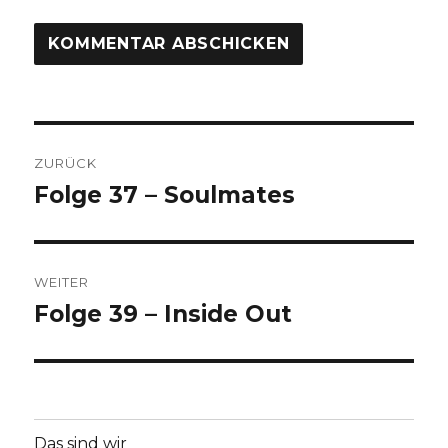
Beitragsnavigation
ZURÜCK
Folge 37 – Soulmates
Vorheriger
Beitrag:
WEITER
Folge 39 – Inside Out
Nächster
Beitrag:
Das sind wir